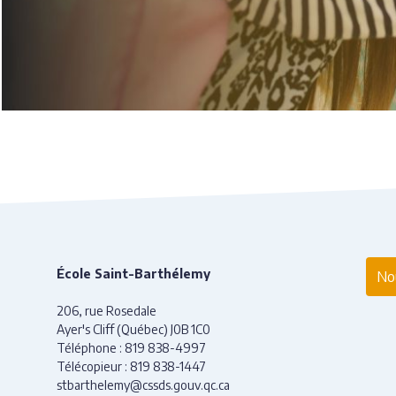
École Saint-Barthélemy
Nou
206, rue Rosedale
Ayer's Cliff (Québec) J0B 1C0
Téléphone :
819 838-4997
Télécopieur :
819 838-1447
stbarthelemy@cssds.gouv.qc.ca